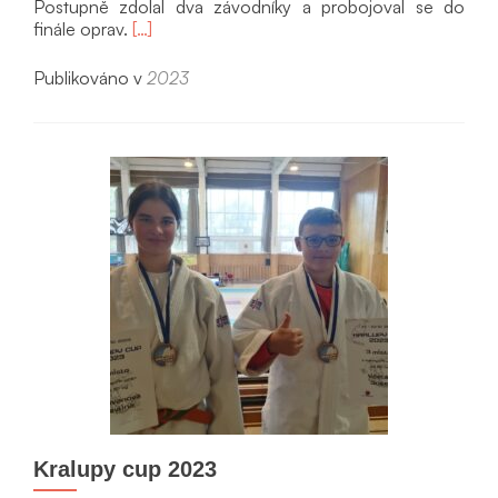
Postupně zdolal dva závodníky a probojoval se do
Přečíst
finále oprav.
[…]
si
víc
Publikováno v
2023
oMarek
Šplíchal
7.
na
PČR
Kralupy cup 2023