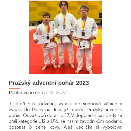
202
Pražský adventní pohár 2023
Publikováno dne
3. 12. 2023
Ti, kteří našli odvahu, vyrazili do sněhové vánice a
vyrazili do Prahy na dnes již tradiční Pražský adventní
pohár. Odvážlivců dorazilo 17. V dopolední části, kdy se
prali kategorie U12 a U16, se našim závodníkům podařilo
posbírat 3 cené kovy. Aleš Jedlička si vybojoval