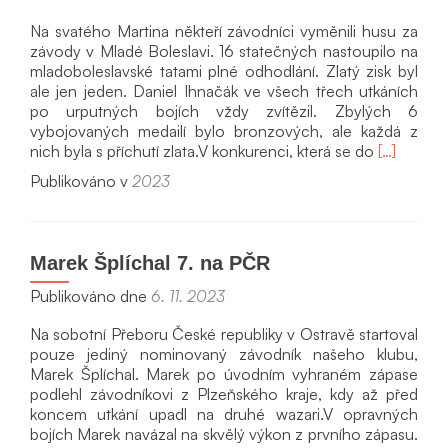
Na svatého Martina někteří závodníci vyměnili husu za
závody v Mladé Boleslavi. 16 statečných nastoupilo na
mladoboleslavské tatami plné odhodlání. Zlatý zisk byl
ale jen jeden. Daniel Ihnačák ve všech třech utkáních
po urputných bojích vždy zvítězil. Zbylých 6
vybojovaných medailí bylo bronzových, ale každá z
Přečíst
nich byla s příchutí zlata.V konkurenci, která se do
[…]
si
Publikováno v
2023
víc
o7
medailí
z
Marek Šplíchal 7. na PČR
Mladé
Boleslavi
Publikováno dne
6. 11. 2023
Na sobotní Přeboru České republiky v Ostravě startoval
pouze jediný nominovaný závodník našeho klubu,
Marek Šplíchal. Marek po úvodním vyhraném zápase
podlehl závodníkovi z Plzeňského kraje, kdy až před
koncem utkání upadl na druhé wazari.V opravných
bojích Marek navázal na skvělý výkon z prvního zápasu.