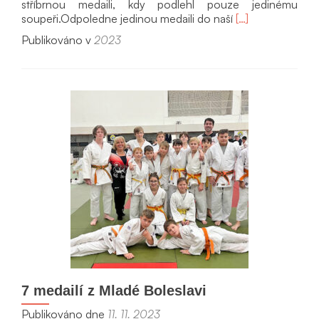
stříbrnou medaili, kdy podlehl pouze jedinému
Přečíst
soupeři.Odpoledne jedinou medaili do naší
[…]
si
Publikováno v
2023
víc
oPražský
adventní
pohár
2023
7 medailí z Mladé Boleslavi
Publikováno dne
11. 11. 2023