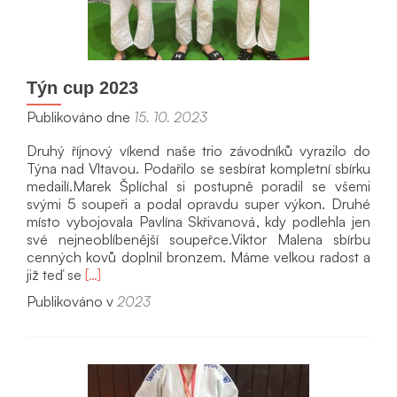
Týn cup 2023
Publikováno dne
15. 10. 2023
Druhý říjnový víkend naše trio závodníků vyrazilo do
Týna nad Vltavou. Podařilo se sesbírat kompletní sbírku
medailí.Marek Šplíchal si postupně poradil se všemi
svými 5 soupeři a podal opravdu super výkon. Druhé
místo vybojovala Pavlína Skřivanová, kdy podlehla jen
své nejneoblíbenější soupeřce.Viktor Malena sbírbu
cenných kovů doplnil bronzem. Máme velkou radost a
Přečíst
již teď se
[…]
si
Publikováno v
2023
víc
oTýn
cup
2023