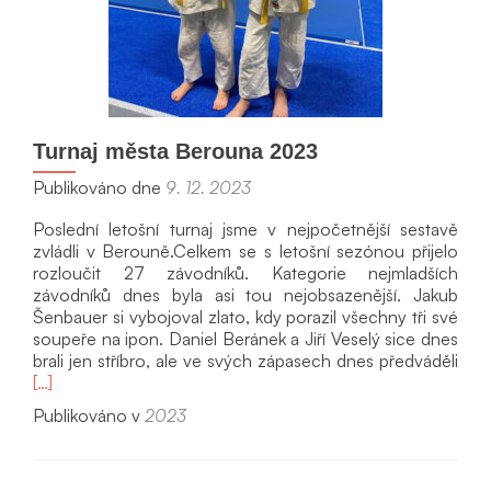
Turnaj města Berouna 2023
Publikováno dne
9. 12. 2023
Poslední letošní turnaj jsme v nejpočetnější sestavě
zvládli v Berouně.Celkem se s letošní sezónou přijelo
rozloučit 27 závodníků. Kategorie nejmladších
závodníků dnes byla asi tou nejobsazenější. Jakub
Šenbauer si vybojoval zlato, kdy porazil všechny tři své
soupeře na ipon. Daniel Beránek a Jiří Veselý sice dnes
Přeč
brali jen stříbro, ale ve svých zápasech dnes předváděli
si
[…]
víc
Publikováno v
2023
oTur
měs
Ber