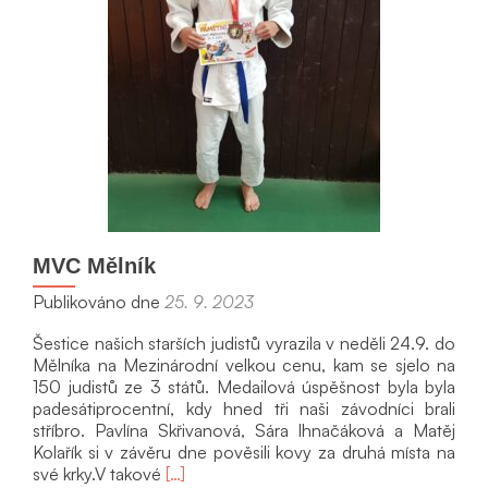
MVC Mělník
Publikováno dne
25. 9. 2023
Šestice našich starších judistů vyrazila v neděli 24.9. do
Mělníka na Mezinárodní velkou cenu, kam se sjelo na
150 judistů ze 3 států. Medailová úspěšnost byla byla
padesátiprocentní, kdy hned tři naši závodníci brali
stříbro. Pavlína Skřivanová, Sára Ihnačáková a Matěj
Kolařík si v závěru dne pověsili kovy za druhá místa na
Přečíst
své krky.V takové
[…]