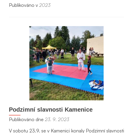
si
Publikováno v
2023
víc
oMVC
Mělník
Podzimní slavnosti Kamenice
Publikováno dne
23. 9. 2023
V sobotu 23.9. se v Kamenici konaly Podzimní slavnosti