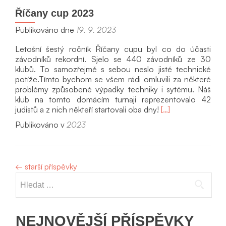
Říčany cup 2023
Publikováno dne
19. 9. 2023
Letošní šestý ročník Říčany cupu byl co do účasti
závodníků rekordní. Sjelo se 440 závodníků ze 30
klubů. To samozřejmě s sebou neslo jisté technické
potíže.Tímto bychom se všem rádi omluvili za některé
problémy způsobené výpadky techniky i sytému. Náš
klub na tomto domácím turnaji reprezentovalo 42
Přečíst
judistů a z nich někteří startovali oba dny!
[…]
si
Publikováno v
2023
víc
oŘíčany
cup
2023
←
starší příspěvky
Vyhledávání
NEJNOVĚJŠÍ PŘÍSPĚVKY