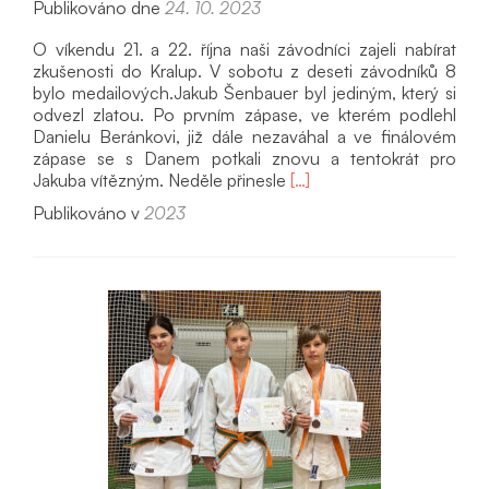
Publikováno dne
24. 10. 2023
O víkendu 21. a 22. října naši závodníci zajeli nabírat
zkušenosti do Kralup. V sobotu z deseti závodníků 8
bylo medailových.Jakub Šenbauer byl jediným, který si
odvezl zlatou. Po prvním zápase, ve kterém podlehl
Danielu Beránkovi, již dále nezaváhal a ve finálovém
zápase se s Danem potkali znovu a tentokrát pro
Přečíst
Jakuba vítězným. Neděle přinesle
[…]
si
Publikováno v
2023
víc
oKralupy
cup
2023