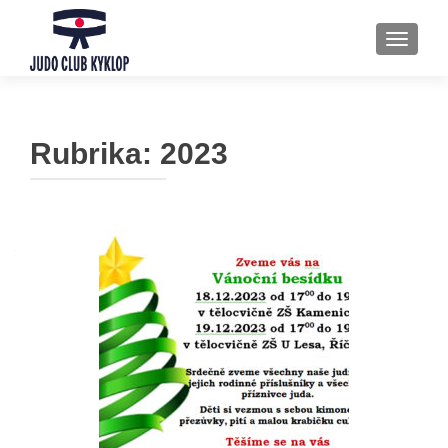
ROZBAL
Rubrika:
2023
Navigace
pro
příspěvky