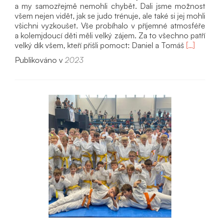
a my samozřejmě nemohli chybět. Dali jsme možnost
všem nejen vidět, jak se judo trénuje, ale také si jej mohli
všichni vyzkoušet. Vše probíhalo v příjemné atmosféře
a kolemjdoucí děti měli velký zájem. Za to všechno patří
Přečíst
velký dík všem, kteří přišli pomoct: Daniel a Tomáš
[…]
si
Publikováno v
2023
víc
oPodzimn
slavnosti
Kamenice