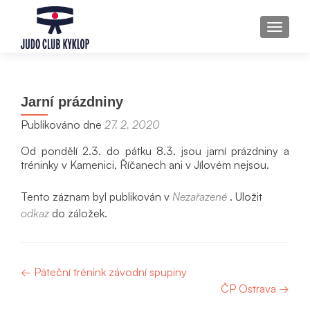
ROZBAL
Jarní prázdniny
Publikováno dne
27. 2. 2020
Od pondělí 2.3. do pátku 8.3. jsou jarní prázdniny a
tréninky v Kamenici, Říčanech ani v Jílovém nejsou.
Tento záznam byl publikován v
Nezařazené
. Uložit
odkaz
do záložek.
Navigace
←
Páteční trénink závodní spupiny
ČP Ostrava
→
pro